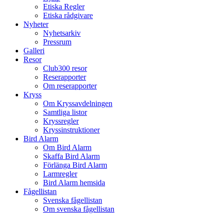
Etiska Regler
Etiska rådgivare
Nyheter
Nyhetsarkiv
Pressrum
Galleri
Resor
Club300 resor
Reserapporter
Om reserapporter
Kryss
Om Kryssavdelningen
Samtliga listor
Kryssregler
Kryssinstruktioner
Bird Alarm
Om Bird Alarm
Skaffa Bird Alarm
Förlänga Bird Alarm
Larmregler
Bird Alarm hemsida
Fågellistan
Svenska fågellistan
Om svenska fågellistan