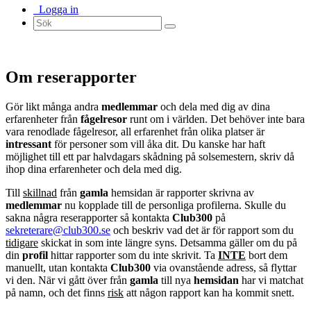
Logga in
Om reserapporter
Gör likt många andra
medlemmar
och dela med dig av dina
erfarenheter från
fågelresor
runt om i världen. Det behöver inte bara
vara renodlade fågelresor, all erfarenhet från olika platser är
intressant
för personer som vill åka dit. Du kanske har haft
möjlighet till ett par halvdagars skådning på solsemestern, skriv då
ihop dina erfarenheter och dela med dig.
Till
skillnad
från
gamla
hemsidan är rapporter skrivna av
medlemmar
nu kopplade till de personliga profilerna. Skulle du
sakna några reserapporter så kontakta
Club300
på
sekreterare@club300.se
och beskriv vad det är för rapport som du
tidigare
skickat in som inte längre syns. Detsamma gäller om du på
din
profil
hittar rapporter som du inte skrivit. Ta
INTE
bort dem
manuellt, utan kontakta
Club300
via ovanstående adress, så flyttar
vi den. När vi gått över från
gamla
till nya
hemsidan
har vi matchat
på namn, och det finns
risk
att någon rapport kan ha kommit snett.