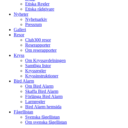
Etiska Regler
Etiska rådgivare
Nyheter
Nyhetsarkiv
Pressrum
Galleri
Resor
Club300 resor
Reserapporter
Om reserapporter
Kryss
Om Kryssavdelningen
Samtliga listor
Kryssregler
Kryssinstruktioner
Bird Alarm
Om Bird Alarm
Skaffa Bird Alarm
Förlänga Bird Alarm
Larmregler
Bird Alarm hemsida
Fågellistan
Svenska fågellistan
Om svenska fågellistan