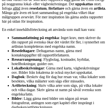
på noggranna lokal- eller vägbeskrivningar. Det
uppskattas
stort.
Infoga
alltid
även
resedatum
,
författare
och gärna även en
artlista
.
Många gör även ett kort sammandrag på engelska vilket ökar
målgruppen avsevärt. För mer inspiration läs gärna andra rapporter
här på sidan för inspiration.
En enkel innehållsförteckning att använda som mall kan vara:
Sammanfattning
på engelska
: Inget krav, men skriver du
din rapport på svenska ökar det värdet för fler, i synnerhet om
artlistan kompletteras med engelska namn.
Resedeltagare
: Deltagarnas namn, gärna med
kontaktuppgifter till rapportförfattaren.
Researrangemang
: Flygbolag, kostnader, hyrbilar,
hotellbokningar, guider osv.
Lokalbeskrivningar
: Gärna med karta, vägbeskrivningar
osv. Bilder från lokalerna är också mycket uppskattat.
Dagbok
: Beskriv dag för dag hur resan var, vilka lokaler som
besöktes, vilka målarter som sågs eller missades.
Artförteckning
: Skriv vilka arter som sågs, på vilka lokaler
och vilka dagar. Skriv gärna ut namn på såväl svenska som
engelska/latin.
Bilder
: Lägg gärna med bilder om någon på resan
fotograferat, antingen som eget kapitel eller insprängt i
dagboken/artförteckningen.