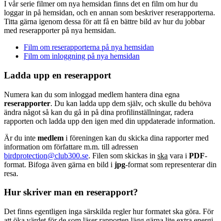
I vår serie filmer om nya hemsidan finns det en film om hur du
loggar in på hemsidan, och en annan som beskriver reserapporterna.
Titta gärna igenom dessa för att få en bättre bild av hur du jobbar
med reserapporter på nya hemsidan.
Film om reserapporterna på nya hemsidan
Film om inloggning på nya hemsidan
Ladda upp en reserapport
Numera kan du som inloggad medlem hantera dina egna
reserapporter
. Du kan ladda upp dem själv, och skulle du behöva
ändra något så kan du gå in på dina profilinställningar, radera
rapporten och ladda upp den igen med din uppdaterade information.
Är du inte
medlem
i föreningen kan du skicka dina rapporter med
information om författare m.m. till adressen
birdprotection@club300.se
. Filen som skickas in
ska
vara i
PDF
-
format. Bifoga även gärna en bild i
jpg
-format som representerar din
resa.
Hur skriver man en reserapport?
Det finns egentligen inga särskilda regler hur formatet ska göra. För
att öka värdet för de som läser rapporten lägg gärna lite extra energi