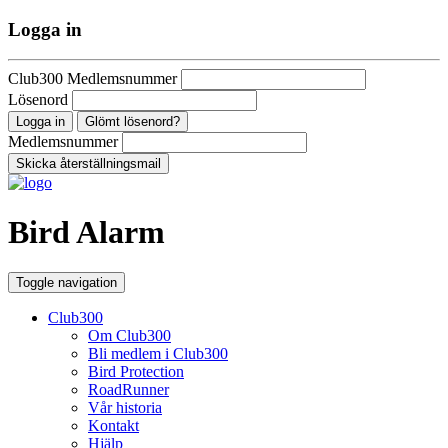
Logga in
Club300 Medlemsnummer
Lösenord
Glömt lösenord?
Medlemsnummer
Bird Alarm
Toggle navigation
Club300
Om Club300
Bli medlem i Club300
Bird Protection
RoadRunner
Vår historia
Kontakt
Hjälp