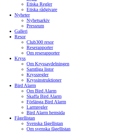
Etiska Regler
Etiska rådgivare
Nyheter
Nyhetsarkiv
Pressrum
Galleri
Resor
Club300 resor
Reserapporter
Om reserapporter
Kryss
Om Kryssavdelningen
Samtliga listor
Kryssregler
Kryssinstruktioner
Bird Alarm
Om Bird Alarm
Skaffa Bird Alarm
Förlänga Bird Alarm
Larmregler
Bird Alarm hemsida
Fågellistan
Svenska fågellistan
Om svenska fågellistan