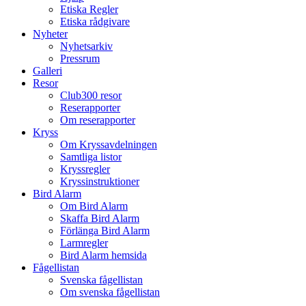
Etiska Regler
Etiska rådgivare
Nyheter
Nyhetsarkiv
Pressrum
Galleri
Resor
Club300 resor
Reserapporter
Om reserapporter
Kryss
Om Kryssavdelningen
Samtliga listor
Kryssregler
Kryssinstruktioner
Bird Alarm
Om Bird Alarm
Skaffa Bird Alarm
Förlänga Bird Alarm
Larmregler
Bird Alarm hemsida
Fågellistan
Svenska fågellistan
Om svenska fågellistan