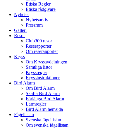
Etiska Regler
Etiska rådgivare
Nyheter
Nyhetsarkiv
Pressrum
Galleri
Resor
Club300 resor
Reserapporter
Om reserapporter
Kryss
Om Kryssavdelningen
Samtliga listor
Kryssregler
Kryssinstruktioner
Bird Alarm
Om Bird Alarm
Skaffa Bird Alarm
Förlänga Bird Alarm
Larmregler
Bird Alarm hemsida
Fågellistan
Svenska fågellistan
Om svenska fågellistan