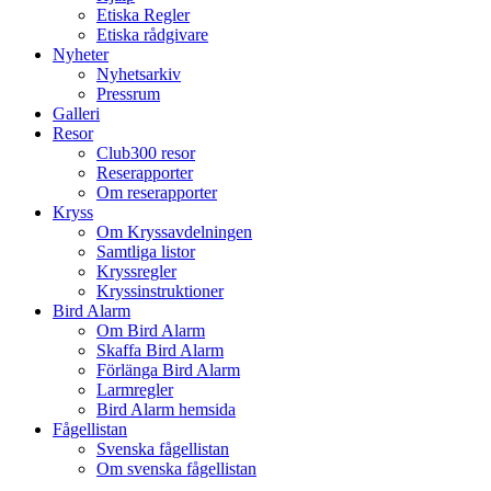
Etiska Regler
Etiska rådgivare
Nyheter
Nyhetsarkiv
Pressrum
Galleri
Resor
Club300 resor
Reserapporter
Om reserapporter
Kryss
Om Kryssavdelningen
Samtliga listor
Kryssregler
Kryssinstruktioner
Bird Alarm
Om Bird Alarm
Skaffa Bird Alarm
Förlänga Bird Alarm
Larmregler
Bird Alarm hemsida
Fågellistan
Svenska fågellistan
Om svenska fågellistan