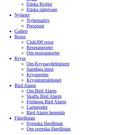
Etiska Regler
Etiska rådgivare
Nyheter
Nyhetsarkiv
Pressrum
Galleri
Resor
Club300 resor
Reserapporter
Om reserapporter
Kryss
Om Kryssavdelningen
Samtliga listor
Kryssregler
Kryssinstruktioner
Bird Alarm
Om Bird Alarm
Skaffa Bird Alarm
Förlänga Bird Alarm
Larmregler
Bird Alarm hemsida
Fågellistan
Svenska fågellistan
Om svenska fågellistan