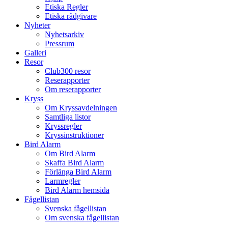
Etiska Regler
Etiska rådgivare
Nyheter
Nyhetsarkiv
Pressrum
Galleri
Resor
Club300 resor
Reserapporter
Om reserapporter
Kryss
Om Kryssavdelningen
Samtliga listor
Kryssregler
Kryssinstruktioner
Bird Alarm
Om Bird Alarm
Skaffa Bird Alarm
Förlänga Bird Alarm
Larmregler
Bird Alarm hemsida
Fågellistan
Svenska fågellistan
Om svenska fågellistan