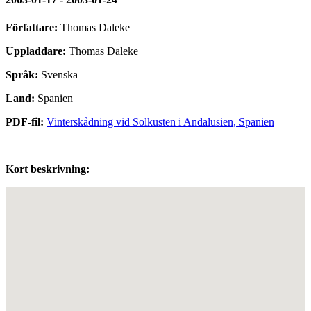
Författare:
Thomas Daleke
Uppladdare:
Thomas Daleke
Språk:
Svenska
Land:
Spanien
PDF-fil:
Vinterskådning vid Solkusten i Andalusien, Spanien
Kort beskrivning: