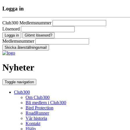
Logga in
Club300 Medlemsnummer
Lösenord
Glömt lösenord?
Medlemsnummer
Nyheter
Toggle navigation
Club300
Om Club300
Bli medlem i Club300
Bird Protection
RoadRunner
Vår historia
Kontakt
Hjälp