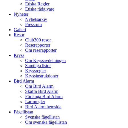
Etiska Regler
Etiska rådgivare
Nyheter
Nyhetsarkiv
Pressrum
Galleri
Resor
Club300 resor
Reserapporter
Om reserapporter
Kryss
Om Kryssavdelningen
Samtliga listor
Kryssregler
Kryssinstruktioner
Bird Alarm
Om Bird Alarm
Skaffa Bird Alarm
Förlänga Bird Alarm
Larmregler
Bird Alarm hemsida
Fågellistan
Svenska fågellistan
Om svenska fågellistan