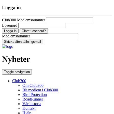
Logga in
Club300 Medlemsnummer
Lösenord
Glömt lösenord?
Medlemsnummer
Nyheter
Toggle navigation
Club300
Om Club300
Bli medlem i Club300
Bird Protection
RoadRunner
Vår historia
Kontakt
Hjälp