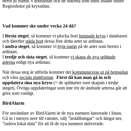
berör ju främst Världslistan och de listorna som finns listade under
Regionlistor på kryssidan.
Vad kommer ske under vecka 24 då?
I
första steget
, så kommer vi plocka bort
lumpade kryss
i databasen
och därefter
städa bort
dessa före detta arter ur artlistan.
I
andra steget
, så kommer vi
byta namn
på de arter som berörs i
artlistan.
I
tredje och sista steget
, så kommer
vi skapa de nya splittade
arterna
enligt nya artlistan.
När dessa steg är utförda kommer det
kommuniceras ut på hemsidan
och våra
sociala plattformar
.
Först då kan man gå in och
uppdatera sina nya kryss
(= de splittarter som skapats i tredje
steget). Övriga uppdateringar som inte rör de ändrade arterna går att
göra som vanligt.
BirdAlarm
För användare av BirdAlarm är de nya namnen lanserade i listan.
Gå in i menyn nere till vänster, välj ”inställningar” och längst ner,
”radera lokal data” för att få de nya namnen aktiverade.