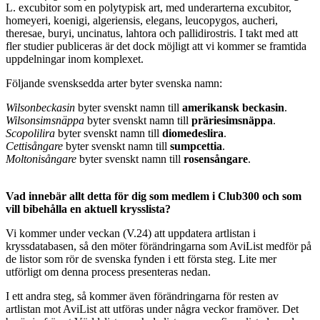
L. excubitor som en polytypisk art, med underarterna excubitor,
homeyeri, koenigi, algeriensis, elegans, leucopygos, aucheri,
theresae, buryi, uncinatus, lahtora och pallidirostris. I takt med att
fler studier publiceras är det dock möjligt att vi kommer se framtida
uppdelningar inom komplexet.
Följande svensksedda arter byter svenska namn:
Wilsonbeckasin
byter svenskt namn till
amerikansk beckasin
.
Wilsonsimsnäppa
byter svenskt namn till
präriesimsnäppa
.
Scopolilira
byter svenskt namn till
diomedeslira
.
Cettisångare
byter svenskt namn till
sumpcettia
.
Moltonisångare
byter svenskt namn till
rosensångare
.
Vad innebär allt detta för dig som medlem i Club300 och som
vill bibehålla en aktuell krysslista?
Vi kommer under veckan (V.24) att uppdatera artlistan i
kryssdatabasen, så den möter förändringarna som AviList medför på
de listor som rör de svenska fynden i ett första steg. Lite mer
utförligt om denna process presenteras nedan.
I ett andra steg, så kommer även förändringarna för resten av
artlistan mot AviList att utföras under några veckor framöver. Det