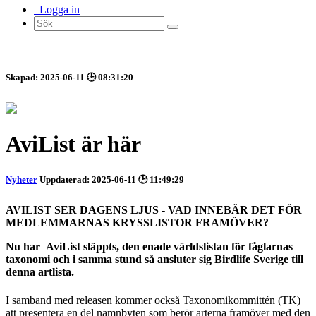
Logga in
Skapad: 2025-06-11 🕒 08:31:20
AviList är här
Nyheter
Uppdaterad: 2025-06-11 🕒 11:49:29
AVILIST SER DAGENS LJUS - VAD INNEBÄR DET FÖR
MEDLEMMARNAS KRYSSLISTOR FRAMÖVER?
Nu har AviList släppts, den enade världslistan för fåglarnas
taxonomi och i samma stund så ansluter sig Birdlife Sverige till
denna artlista.
I samband med releasen kommer också Taxonomikommittén (TK)
att presentera en del namnbyten som berör arterna framöver med den