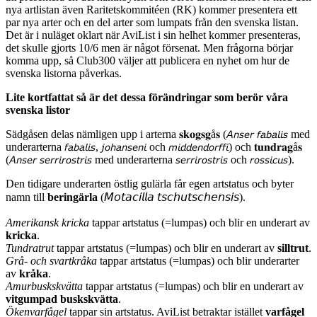
nya artlistan även Raritetskommitéen (RK) kommer presentera ett
par nya arter och en del arter som lumpats från den svenska listan.
Det är i nuläget oklart när AviList i sin helhet kommer presenteras,
det skulle gjorts 10/6 men är något försenat. Men frågorna börjar
komma upp, så Club300 väljer att publicera en nyhet om hur de
svenska listorna påverkas.
Lite kortfattat så är det dessa förändringar som berör våra
svenska listor
Sädgåsen delas nämligen upp i arterna
𝐬𝐤𝐨𝐠𝐬𝐠
å
𝐬
(
𝘈𝘯𝘴𝘦𝘳 𝘧𝘢𝘣𝘢𝘭𝘪𝘴
med
underarterna
𝘧𝘢𝘣𝘢𝘭𝘪𝘴
,
𝘫𝘰𝘩𝘢𝘯𝘴𝘦𝘯𝘪
och
𝘮𝘪𝘥𝘥𝘦𝘯𝘥𝘰𝘳𝘧𝘧𝘪
) och
𝐭𝐮𝐧𝐝𝐫𝐚𝐠
å
𝐬
(
𝘈𝘯𝘴𝘦𝘳 𝘴𝘦𝘳𝘳𝘪𝘳𝘰𝘴𝘵𝘳𝘪𝘴
med underarterna
𝘴𝘦𝘳𝘳𝘪𝘳𝘰𝘴𝘵𝘳𝘪𝘴
och
𝘳𝘰𝘴𝘴𝘪𝘤𝘶𝘴
).
Den tidigare underarten östlig gulärla får egen artstatus och byter
namn till
beringärla
(
𝘔𝘰𝘵𝘢𝘤𝘪𝘭𝘭𝘢 𝘵𝘴𝘤𝘩𝘶𝘵𝘴𝘤𝘩𝘦𝘯𝘴𝘪𝘴
).
Amerikansk kricka
tappar artstatus (=lumpas) och blir en underart av
kricka
.
Tundratrut
tappar artstatus (=lumpas) och blir en underart av
silltrut
.
Grå- och svartkråka
tappar artstatus (=lumpas) och blir underarter
av
kråka
.
Amurbuskskvätta
tappar artstatus (=lumpas) och blir en underart av
vitgumpad buskskvätta
.
Ökenvarfågel
tappar sin artstatus. AviList betraktar istället
varfågel