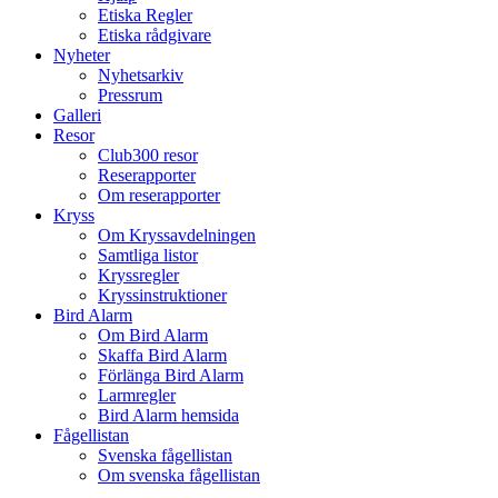
Etiska Regler
Etiska rådgivare
Nyheter
Nyhetsarkiv
Pressrum
Galleri
Resor
Club300 resor
Reserapporter
Om reserapporter
Kryss
Om Kryssavdelningen
Samtliga listor
Kryssregler
Kryssinstruktioner
Bird Alarm
Om Bird Alarm
Skaffa Bird Alarm
Förlänga Bird Alarm
Larmregler
Bird Alarm hemsida
Fågellistan
Svenska fågellistan
Om svenska fågellistan