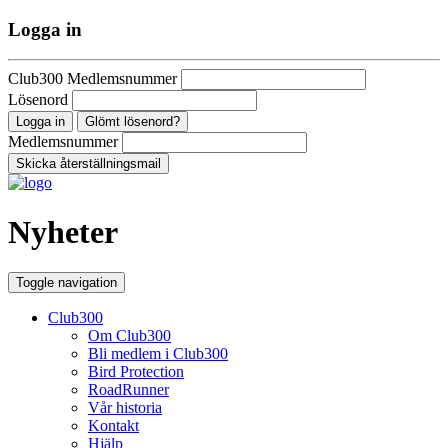
Logga in
Club300 Medlemsnummer
Lösenord
Glömt lösenord?
Medlemsnummer
Nyheter
Toggle navigation
Club300
Om Club300
Bli medlem i Club300
Bird Protection
RoadRunner
Vår historia
Kontakt
Hjälp